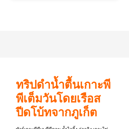
ทริปดำน้ำตื้นเกาะพี
พีเต็มวันโดยเรือส
ปีดโบ้ทจากภูเก็ต