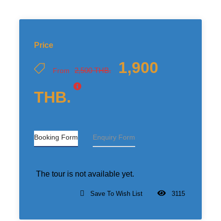
Price
1,900
2,500 THB.
From
THB.
Booking Form
Enquiry Form
The tour is not available yet.
Save To Wish List
3115